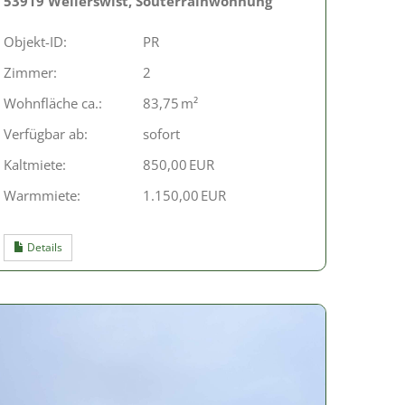
53919 Weilerswist, Souterrainwohnung
Objekt-ID:
PR
Zimmer:
2
Wohnfläche ca.:
83,75 m²
Verfügbar ab:
sofort
Kaltmiete:
850,00 EUR
Warmmiete:
1.150,00 EUR
Details