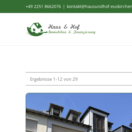
Zum
+49 2251 8662076
|
kontakt@hausundhof-euskirche
Inhalt
springen
Ergebnisse 1-12 von 29