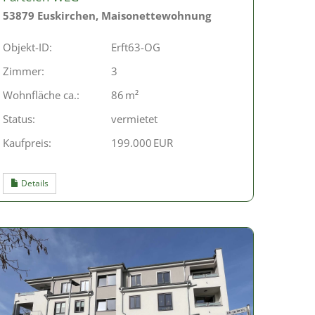
53879 Euskirchen, Maisonettewohnung
Objekt-ID:
Erft63-OG
Zimmer:
3
Wohnfläche ca.:
86 m²
Status:
vermietet
Kaufpreis:
199.000 EUR
Details