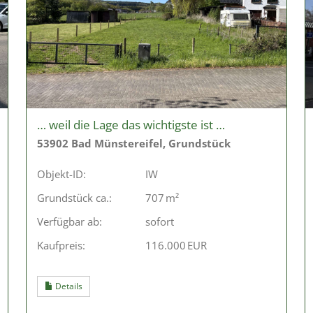
… weil die Lage das wichtigste ist …
53902 Bad Münstereifel, Grundstück
Objekt-ID:
IW
Grund­stück ca.:
707 m²
Verfügbar ab:
sofort
Kaufpreis:
116.000 EUR
Details