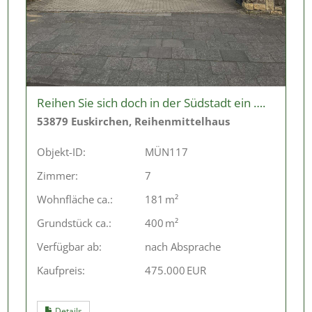
Reihen Sie sich doch in der Südstadt ein ….
53879 Euskirchen, Reihenmittelhaus
Objekt-ID:
MÜN117
Zimmer:
7
Wohnfläche ca.:
181 m²
Grund­stück ca.:
400 m²
Verfügbar ab:
nach Absprache
Kaufpreis:
475.000 EUR
Details