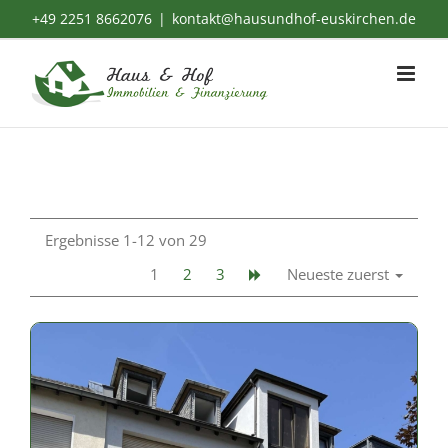
Zum
+49 2251 8662076
|
kontakt@hausundhof-euskirchen.de
Inhalt
springen
Ergebnisse 1-12 von 29
1
2
3
Neueste zuerst