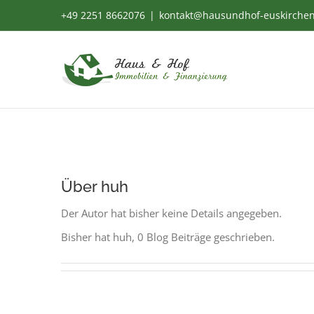
Zum
+49 2251 8662076
|
kontakt@hausundhof-euskirche
Inhalt
springen
Über
huh
Der Autor hat bisher keine Details angegeben.
Bisher hat huh, 0 Blog Beiträge geschrieben.