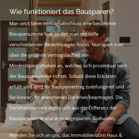
Wie funktioniert das Bausparen?
Man setzt beim Vertragsabschluss eine bestimmte
Bausparsumme fest, zu der man mit Hilfe
verschiedenster Berechnungen findet. Nun spart man
über die gesamte Vertragslaufzeit ein
Mindestsparguthaben an, welches sich prozentual nach
der Bausparsumme richtet. Sobald diese Eckdaten
erfüllt sind wird Ihr Bausparvertrag zuteilungsreif und
Sie können Ihr erworbenes Darlehen beantragen. Die
Darlehenssumme ergibt sich aus der Differenz der
Bausparsumme und dem angesparten Guthaben.
Wenden Sie sich an uns, das Immobilienbüro Haus &