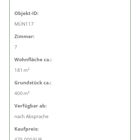
Objekt-ID:
MÜN117
Zimmer:
7
Wohnfläche ca.:
181 m²
Grund­stück ca.:
400 m²
Verfügbar ab:
nach Absprache
Kaufpreis:
475.000 EUR