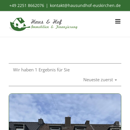
Zum
+49 2251 8662076
|
kontakt@hausundhof-euskirchen.de
Inhalt
springen
Wir haben 1 Ergebnis für Sie
Neueste zuerst