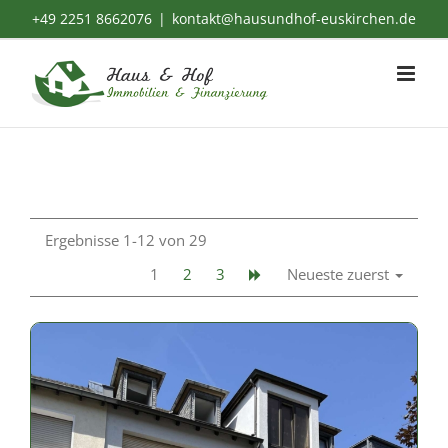
Zum
+49 2251 8662076
|
kontakt@hausundhof-euskirchen.de
Inhalt
springen
Ergebnisse 1-12 von 29
1
2
3
Neueste zuerst