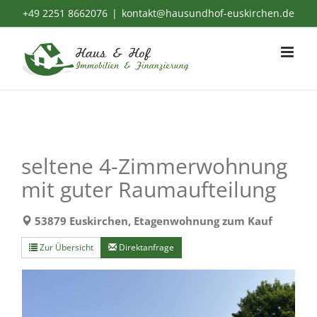
Zum
+49 2251 8662076
|
kontakt@hausundhof-euskirchen.de
Inhalt
springen
seltene 4-Zimmerwohnung
mit guter Raumaufteilung
53879 Euskirchen, Etagenwohnung zum Kauf
Zur Übersicht
Direktanfrage