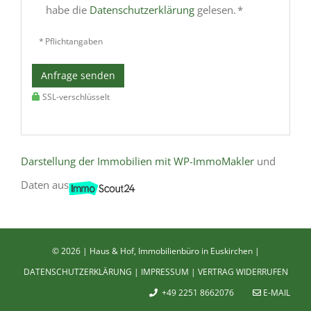
habe die
Datenschutzerklärung
gelesen. *
* Pflichtangaben
Anfrage senden
SSL-verschlüsselt
Darstellung der Immobilien mit WP-ImmoMakler
und
Daten aus
©
2026 | Haus & Hof, Immobilienbüro in Euskirchen |
DATENSCHUTZERKLÄRUNG
|
IMPRESSUM
|
VERTRAG WIDERRUFEN
+49 2251 8662076
E-MAIL