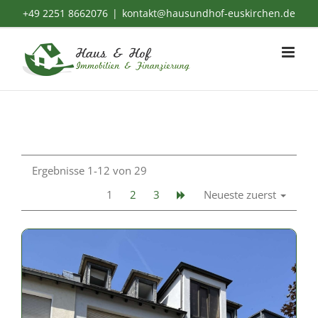
Zum
+49 2251 8662076
|
kontakt@hausundhof-euskirchen.de
Inhalt
springen
Ergebnisse 1-12 von 29
1
2
3
Neueste zuerst